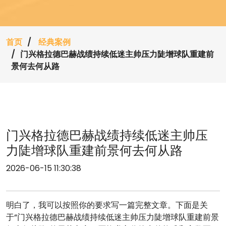
首页
经典案例
门兴格拉德巴赫战绩持续低迷主帅压力陡增球队重建前
景何去何从路
门兴格拉德巴赫战绩持续低迷主帅压
力陡增球队重建前景何去何从路
2026-06-15 11:30:38
明白了，我可以按照你的要求写一篇完整文章。下面是关
于“门兴格拉德巴赫战绩持续低迷主帅压力陡增球队重建前景