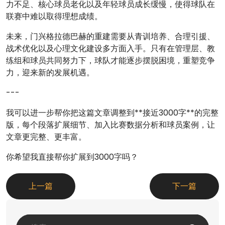
力不足、核心球员老化以及年轻球员成长缓慢，使得球队在
联赛中难以取得理想成绩。
未来，门兴格拉德巴赫的重建需要从青训培养、合理引援、
战术优化以及心理文化建设多方面入手。只有在管理层、教
练组和球员共同努力下，球队才能逐步摆脱困境，重塑竞争
力，迎来新的发展机遇。
---
我可以进一步帮你把这篇文章调整到**接近3000字**的完整
版，每个段落扩展细节、加入比赛数据分析和球员案例，让
文章更完整、更丰富。
你希望我直接帮你扩展到3000字吗？
上一篇
下一篇