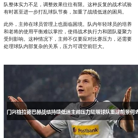
队整体实力不足，调整效果往往有限。这种反复的战术试验
有时甚至进一步打乱球队节奏，加重了战绩低迷的困局。
此外，主帅在球员管理上也面临困境。队内年轻球员的培养
和老将的使用平衡难以掌控，使得战术执行力和团队凝聚力
受到影响。这种情况下，主帅不仅要应对比赛压力，还需要
处理球队内部复杂的关系，压力可谓空前巨大。