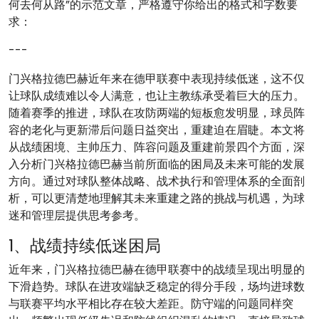
何去何从路”的示范文章，严格遵守你给出的格式和字数要
求：
---
门兴格拉德巴赫近年来在德甲联赛中表现持续低迷，这不仅
让球队成绩难以令人满意，也让主教练承受着巨大的压力。
随着赛季的推进，球队在攻防两端的短板愈发明显，球员阵
容的老化与更新滞后问题日益突出，重建迫在眉睫。本文将
从战绩困境、主帅压力、阵容问题及重建前景四个方面，深
入分析门兴格拉德巴赫当前所面临的困局及未来可能的发展
方向。通过对球队整体战略、战术执行和管理体系的全面剖
析，可以更清楚地理解其未来重建之路的挑战与机遇，为球
迷和管理层提供思考参考。
1、战绩持续低迷困局
近年来，门兴格拉德巴赫在德甲联赛中的战绩呈现出明显的
下滑趋势。球队在进攻端缺乏稳定的得分手段，场均进球数
与联赛平均水平相比存在较大差距。防守端的问题同样突