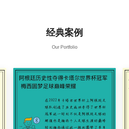
经典案例
Our Portfolio