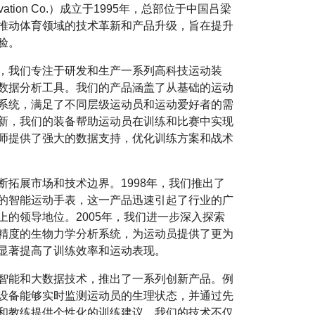
nnovation Co.）成立于1995年，总部位于中国吕梁
推动体育领域的技术革新和产品升级，旨在提升
验。
，我们专注于研发和生产一系列高科技运动装
数据分析工具。我们的产品涵盖了从基础的运动
系统，满足了不同层级运动员和运动爱好者的需
新，我们的装备帮助运动员在训练和比赛中实现
师提供了强大的数据支持，优化训练方案和战术
断拓展市场和技术边界。1998年，我们推出了
的智能运动手表，这一产品迅速引起了行业的广
上的领导地位。2005年，我们进一步深入探索
精度的生物力学分析系统，为运动员提供了更为
显著提高了训练效率和运动表现。
智能和大数据技术，推出了一系列创新产品。例
设备能够实时监测运动员的生理状态，并通过先
和教练提供个性化的训练建议。我们的技术不仅