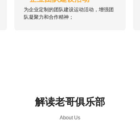
为企业定制的团队建设运动活动，增强团
队凝聚力和合作精神；
解读老哥俱乐部
About Us