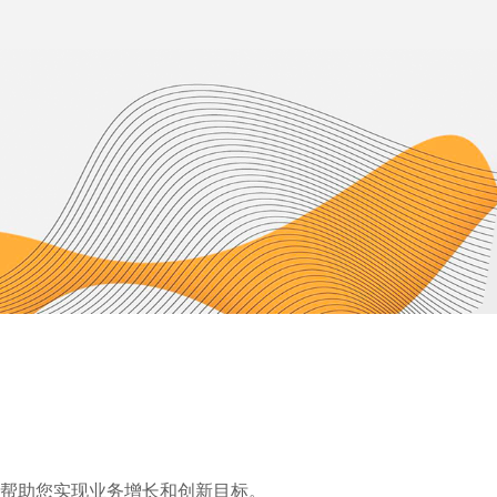
帮助您实现业务增长和创新目标。