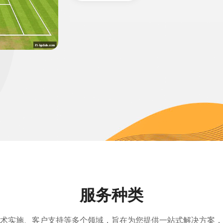
服务种类
术实施、客户支持等多个领域，旨在为您提供一站式解决方案，