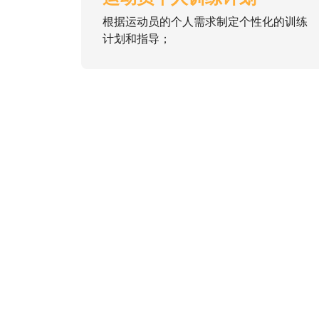
根据运动员的个人需求制定个性化的训练
计划和指导；