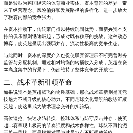
而是转型为跨国经营的体育商业实体。资本背景的差异，带
来了经营理念、风险偏好和发展路径的多样化，进一步放大
了联赛内部的竞争张力。
在资本推动下，传统豪门得以持续巩固优势，而新兴资本支
持的俱乐部则迅速崛起，形成对既有秩序的挑战。这种动态
博弈，使英超呈现出强弱并存、流动性极高的竞争生态。
与此同时，资本的深度介入也促使联赛管理层不断完善财务
监管与分配机制。通过相对均衡的转播收入分成，英超在资
本高度集中的背景下，仍然维持了整体竞争的开放性。
二、战术革新引领革命
如果说资本是英超腾飞的物质基础，那么战术革新则是其竞
技魅力不断升级的核心动力。不同足球文化背景的教练汇聚
英超，使这里成为战术理念交锋的实验场。
高位逼抢、快速攻防转换、控球体系与防守反击并存，使英
超比赛呈现出极高的节奏强度和战术多样性。球队不再拘泥
于单一风格，而是根据对手与球员特点不断调整策略。