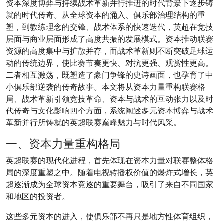
资本深度博弈与持续战术革新并行推进的时代背景下逐步铸
就的时代传奇。从全球资本的涌入、俱乐部治理结构的重
塑，到教练理念的交锋、战术体系的快速迭代，英超在竞技
层面与商业层面形成了高度共振的发展模式。资本推动联赛
资源的高度集中与扩散并存，而战术革新则不断突破足球运
动的传统边界，使比赛节奏更快、对抗更强、观赏性更高。
二者相互激荡，既塑造了豪门争锋的史诗画面，也孕育了中
小俱乐部逆袭的传奇故事。本文将从资本力量重构联赛格
局、战术革新引领竞技革命、资本与战术的互动张力以及时
代传奇与文化影响四个方面，系统阐述多元资本博弈与战术
革新并行所铸就的英超联赛巅峰魅力与时代风采。
一、资本力量重构格局
英超联赛的现代化进程，首先体现在资本力量对联赛整体格
局的深度重塑之中。随着电视转播权价值的爆炸式增长，英
超逐渐成为全球资本竞逐的重要舞台，吸引了来自不同国家
和地区的投资者。
这些多元资本的进入，使俱乐部不再只是地方性体育组织，