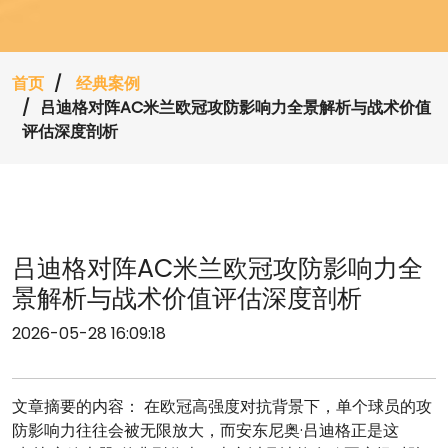
首页
经典案例
吕迪格对阵AC米兰欧冠攻防影响力全景解析与战术价值
评估深度剖析
吕迪格对阵AC米兰欧冠攻防影响力全
景解析与战术价值评估深度剖析
2026-05-28 16:09:18
文章摘要的内容： 在欧冠高强度对抗背景下，单个球员的攻
防影响力往往会被无限放大，而安东尼奥·吕迪格正是这