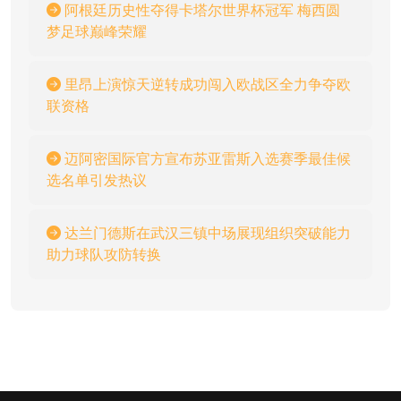
阿根廷历史性夺得卡塔尔世界杯冠军 梅西圆
梦足球巅峰荣耀
里昂上演惊天逆转成功闯入欧战区全力争夺欧
联资格
迈阿密国际官方宣布苏亚雷斯入选赛季最佳候
选名单引发热议
达兰门德斯在武汉三镇中场展现组织突破能力
助力球队攻防转换