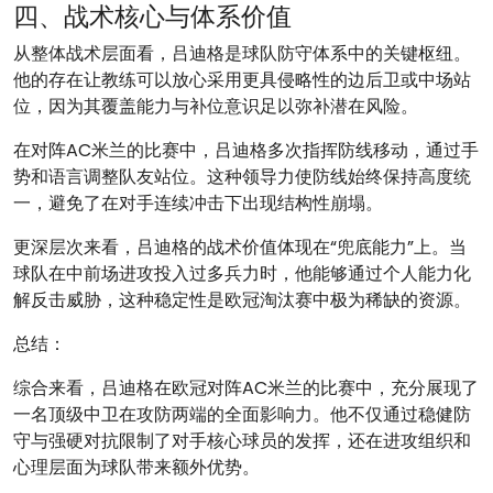
四、战术核心与体系价值
从整体战术层面看，吕迪格是球队防守体系中的关键枢纽。
他的存在让教练可以放心采用更具侵略性的边后卫或中场站
位，因为其覆盖能力与补位意识足以弥补潜在风险。
在对阵AC米兰的比赛中，吕迪格多次指挥防线移动，通过手
势和语言调整队友站位。这种领导力使防线始终保持高度统
一，避免了在对手连续冲击下出现结构性崩塌。
更深层次来看，吕迪格的战术价值体现在“兜底能力”上。当
球队在中前场进攻投入过多兵力时，他能够通过个人能力化
解反击威胁，这种稳定性是欧冠淘汰赛中极为稀缺的资源。
总结：
综合来看，吕迪格在欧冠对阵AC米兰的比赛中，充分展现了
一名顶级中卫在攻防两端的全面影响力。他不仅通过稳健防
守与强硬对抗限制了对手核心球员的发挥，还在进攻组织和
心理层面为球队带来额外优势。