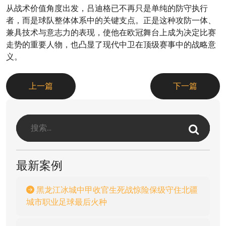
从战术价值角度出发，吕迪格已不再只是单纯的防守执行
者，而是球队整体体系中的关键支点。正是这种攻防一体、
兼具技术与意志力的表现，使他在欧冠舞台上成为决定比赛
走势的重要人物，也凸显了现代中卫在顶级赛事中的战略意
义。
上一篇
下一篇
最新案例
黑龙江冰城中甲收官生死战惊险保级守住北疆
城市职业足球最后火种