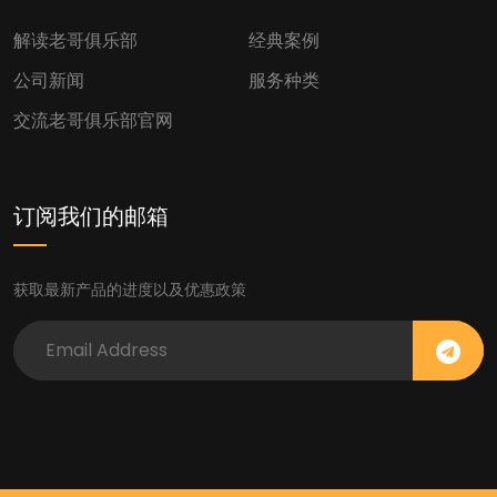
解读老哥俱乐部
经典案例
公司新闻
服务种类
交流老哥俱乐部官网
订阅我们的邮箱
获取最新产品的进度以及优惠政策