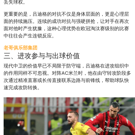
丢失球权。
更重要的是，吕迪格的对抗不仅是身体层面的，更是心理层
面的持续施压。连续的成功对抗与强硬拼抢，让对手在再次
面对他时产生犹豫，这种心理优势在欧冠淘汰赛级别的比赛
中往往会产生连锁反应。
老哥俱乐部集团
三、进攻参与与出球价值
现代中卫的价值早已不局限于防守端，吕迪格在进攻组织中
的作用同样不可忽视。对阵AC米兰时，他在由守转攻阶段多
次通过精准直塞或长传直接联系边路与前锋线，帮助球队快
速完成攻防转换。