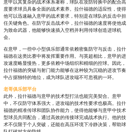
意甲以其复杂的战术体系著称，球队在攻防转换中的配合高
度要求球员具备全面的战术素养。拉什福德的适应性，使得
他可以迅速融入意甲的战术要求，特别是在球队的反击中担
任关键角色。在防守反击战术中，拉什福德的速度将使他成
为致命武器，他能够快速插入空档并利用传球创造进球机
会。
在意甲，一些中小型俱乐部通常依赖密集防守与反击，拉什
福德在这类比赛中将发挥重要作用。与英超相比，意甲的进
攻速度略显慢热，更多依赖中场组织和精细的控球。因此，
拉什福德的突破与射门能力能够在这种较为沉稳的进攻节奏
中占据独特的地位，成为球队进攻端不可忽视的一环。
老哥俱乐部平台
此外，拉什福德与意甲的技术型打法也能完美契合。意甲
中，不仅防守体系强大，进攻端的技术性要求也极高。拉什
福德的精准传球和团队协作能力，使得他能够与意甲中技术
型球员共同配合，通过高效的传接球完成战术执行。他的技
术不仅限于个人突破，还能在高压环境下冷静决策，帮助球
队打破对方的防线。