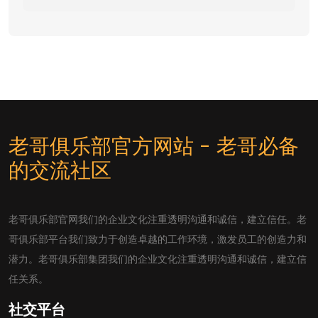
老哥俱乐部官方网站 - 老哥必备
的交流社区
老哥俱乐部官网我们的企业文化注重透明沟通和诚信，建立信任。老
哥俱乐部平台我们致力于创造卓越的工作环境，激发员工的创造力和
潜力。老哥俱乐部集团我们的企业文化注重透明沟通和诚信，建立信
任关系。
社交平台