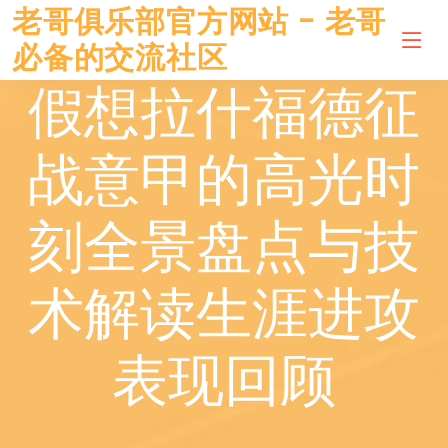
老哥俱乐部官方网站 - 老哥
必备的交流社区
假想拉什福德征
战意甲的高光时
刻全景盘点与技
术解读生涯进攻
表现回顾