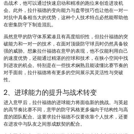
击战术，他可以通过快速启动和精准的跑位来创造进攻机
会。此外，拉什福德的变向能力与盘带技巧也让他在一对一
对抗中具备相当大的优势，这种个人技术特点必然能帮助他
在密集防守下制造混乱。
虽然意甲的防守体系紧凑且有高度组织性，但拉什福德的突
破能力和一对一的技术，在面对顶级防守球员时仍然具备较
强的威胁。想象拉什福德在意甲的表现，他不仅能利用自己
的速度优势，还能通过精湛的控球和技术，在狭小空间中找
到进攻的机会。特别是在一些技术娴熟且能读懂比赛节奏的
对手面前，拉什福德将有更多的空间展示其灵活性与突破
性。
2、进球能力的提升与战术转变
进入意甲后，拉什福德的进球能力将面临新的挑战。与英超
的高节奏比赛不同，意甲的防守风格更多偏向于结构性与高
度的团队配合。这要求拉什福德不仅要依靠个人技术，还要
在进攻中与队友之间形成默契的配合。