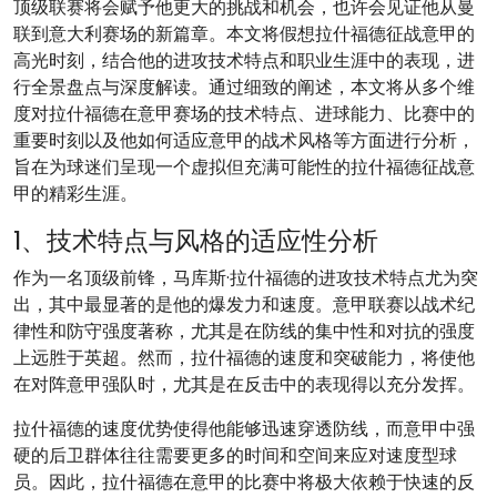
顶级联赛将会赋予他更大的挑战和机会，也许会见证他从曼
联到意大利赛场的新篇章。本文将假想拉什福德征战意甲的
高光时刻，结合他的进攻技术特点和职业生涯中的表现，进
行全景盘点与深度解读。通过细致的阐述，本文将从多个维
度对拉什福德在意甲赛场的技术特点、进球能力、比赛中的
重要时刻以及他如何适应意甲的战术风格等方面进行分析，
旨在为球迷们呈现一个虚拟但充满可能性的拉什福德征战意
甲的精彩生涯。
1、技术特点与风格的适应性分析
作为一名顶级前锋，马库斯·拉什福德的进攻技术特点尤为突
出，其中最显著的是他的爆发力和速度。意甲联赛以战术纪
律性和防守强度著称，尤其是在防线的集中性和对抗的强度
上远胜于英超。然而，拉什福德的速度和突破能力，将使他
在对阵意甲强队时，尤其是在反击中的表现得以充分发挥。
拉什福德的速度优势使得他能够迅速穿透防线，而意甲中强
硬的后卫群体往往需要更多的时间和空间来应对速度型球
员。因此，拉什福德在意甲的比赛中将极大依赖于快速的反