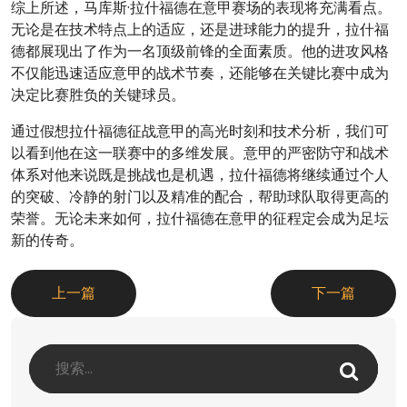
综上所述，马库斯·拉什福德在意甲赛场的表现将充满看点。
无论是在技术特点上的适应，还是进球能力的提升，拉什福
德都展现出了作为一名顶级前锋的全面素质。他的进攻风格
不仅能迅速适应意甲的战术节奏，还能够在关键比赛中成为
决定比赛胜负的关键球员。
通过假想拉什福德征战意甲的高光时刻和技术分析，我们可
以看到他在这一联赛中的多维发展。意甲的严密防守和战术
体系对他来说既是挑战也是机遇，拉什福德将继续通过个人
的突破、冷静的射门以及精准的配合，帮助球队取得更高的
荣誉。无论未来如何，拉什福德在意甲的征程定会成为足坛
新的传奇。
上一篇
下一篇