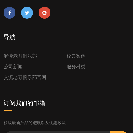
导航
解读老哥俱乐部
经典案例
公司新闻
服务种类
交流老哥俱乐部官网
订阅我们的邮箱
获取最新产品的进度以及优惠政策