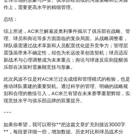
全球市场的形象与声誉。俱乐部在后续的沟通策略和公关操
作上，需要更高水平的精细管理。
总结：
综上所述，AC米兰解雇皮奥利事件揭示了俱乐部在战略、管
理、球员和舆论等多方面面临的复杂局面。从战略调整看，
球队亟需通过战术革新和人员配置优化提升竞争力；管理层
震荡虽带来不确定性，却也为长远改革创造契机；球员适应
新战术与心理调整成为未来重点；舆论与球迷反应则提醒俱
乐部在决策时需兼顾竞技与形象。
此次风波不仅是对AC米兰过去成绩和管理模式的检验，也是
推动球队重建的重要契机。通过科学的管理、明确的战略规
划和合理的教练引入，AC米兰有望在未来赛季重塑辉煌，实
现竞技水平与俱乐部品牌的双重提升。
---
如果你希望，我可以帮你**把这篇文章扩充到接近3000字
**，每段更详细一些，增加数据、历史对比和球员战术分