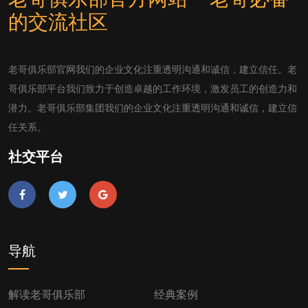
的交流社区
老哥俱乐部官网我们的企业文化注重透明沟通和诚信，建立信任。老
哥俱乐部平台我们致力于创造卓越的工作环境，激发员工的创造力和
潜力。老哥俱乐部集团我们的企业文化注重透明沟通和诚信，建立信
任关系。
社交平台
导航
解读老哥俱乐部
经典案例