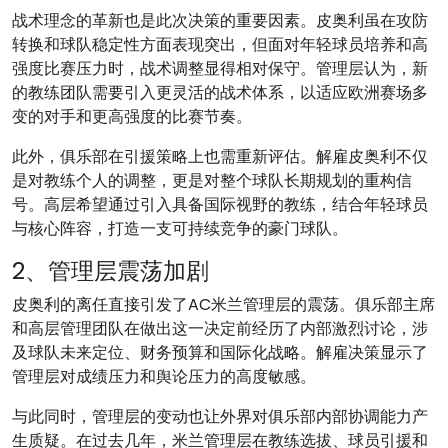
战术理念的革新也是此次决策的重要因素。皮奥利虽在攻防
转换和球队稳定性方面表现突出，但面对年轻球员培养和高
强度比赛压力时，战术调整显得相对保守。管理层认为，新
的教练团队需要引入更灵活的战术体系，以适应欧洲赛场多
变的对手和更高强度的比赛节奏。
此外，俱乐部在引援策略上也需重新评估。解雇皮奥利不仅
是对教练个人的调整，更是对整个球队长期规划的重构信
号。高层希望通过引入具备国际视野的教练，结合年轻球员
与核心阵容，打造一支可持续竞争的豪门球队。
2、管理层震荡加剧
皮奥利的离任直接引发了AC米兰管理层的震荡。俱乐部主席
和高层管理团队在做出这一决定前经历了内部激烈讨论，涉
及球队未来定位、财务预算和国际化战略。解雇决策显示了
管理层对成绩压力和舆论压力的高度敏感。
与此同时，管理层的变动也让外界对俱乐部内部协调能力产
生质疑。在过去几年，米兰管理层在教练选拔、球员引援和