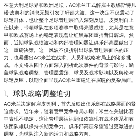
在意大利足球界和欧洲足坛，AC米兰正式解雇主教练斯特凡
诺·皮奥利的消息无疑引发了轩然大波。这一决定不仅震动了
球迷群体，也让整个足球管理层陷入深刻反思。皮奥利自上
任以来，带领球队在多项赛事中取得亮眼成绩，尤其是在意
甲和欧战赛场上的稳定表现曾让红黑军团重拾昔日辉煌。然
而，近期球队战绩波动和内部管理问题让俱乐部高层做出了
这一重磅决策。这一风波不仅折射出球队管理层面临的压
力，也暴露出AC米兰在战术、人员和战略布局上的诸多挑
战。本文将从四个方面深入剖析此次事件的背景与影响，涵
盖球队战略调整、管理层震荡、球员及战术影响以及舆论与
球迷反应，以期全面呈现AC米兰重建迫在眉睫的复杂局面。
1、球队战略调整迫切
AC米兰决定解雇皮奥利，首先反映出俱乐部在战略层面的紧
迫需求。近年来，随着意甲竞争格局加剧，米兰在关键比赛
中表现不稳定，这让管理层认识到仅依靠现有战术体系和教
练团队难以保持长期竞争力。俱乐部高层希望通过更激进的
调整，为球队注入新的活力和战略方向。