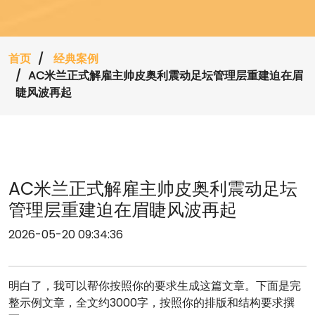
首页
经典案例
AC米兰正式解雇主帅皮奥利震动足坛管理层重建迫在眉
睫风波再起
AC米兰正式解雇主帅皮奥利震动足坛
管理层重建迫在眉睫风波再起
2026-05-20 09:34:36
明白了，我可以帮你按照你的要求生成这篇文章。下面是完
整示例文章，全文约3000字，按照你的排版和结构要求撰