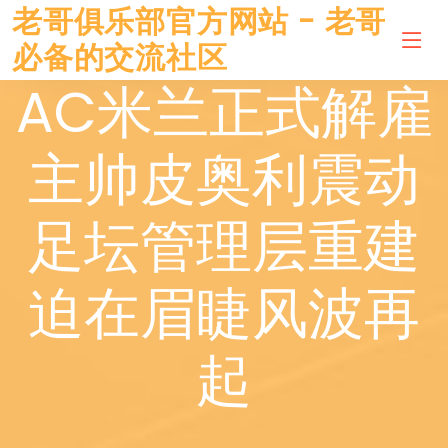
老哥俱乐部官方网站 - 老哥
必备的交流社区
AC米兰正式解雇
主帅皮奥利震动
足坛管理层重建
迫在眉睫风波再
起