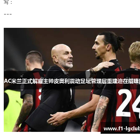
写：
---