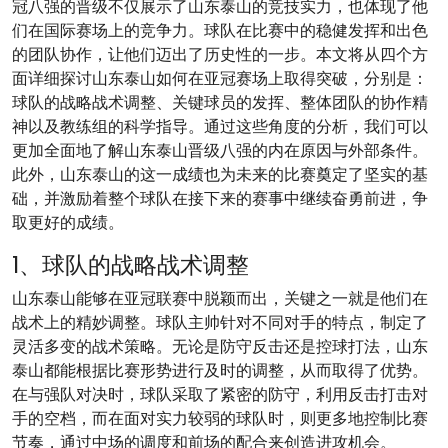
冠八强的晋级不仅展示了山东泰山的竞技实力，也体现了他
们在国际赛场上的竞争力。球队在比赛中的稳健发挥和出色
的团队协作，让他们迈出了历史性的一步。本文将从四个方
面详细探讨山东泰山如何在亚冠赛场上取得突破，分别是：
球队的战略战术调整、关键球员的发挥、整体团队的协作精
神以及教练组的科学指导。通过这些角度的分析，我们可以
更加全面地了解山东泰山晋级八强的内在原因与外部条件。
此外，山东泰山的这一成绩也为未来的比赛奠定了坚实的基
础，并激励着整个球队在接下来的赛事中继续奋勇前进，争
取更好的成绩。
1、球队的战略战术调整
山东泰山能够在亚冠联赛中脱颖而出，关键之一就是他们在
战术上的精妙调整。球队主帅针对不同对手的特点，制定了
灵活多变的战术策略。无论是防守反击还是控球打法，山东
泰山都能根据比赛形势进行及时的调整，从而取得了优势。
在与强队对决时，球队采取了紧密的防守，利用反击打击对
手的空档，而在面对实力较弱的球队时，则更多地控制比赛
节奏，通过中场的调度和前场的配合来创造进攻机会。