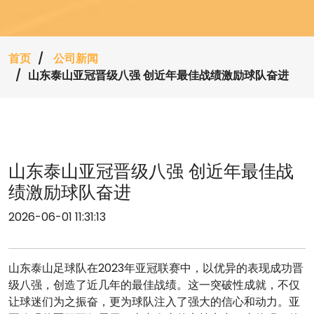
首页
公司新闻
山东泰山亚冠晋级八强 创近年最佳战绩激励球队奋进
山东泰山亚冠晋级八强 创近年最佳战
绩激励球队奋进
2026-06-01 11:31:13
山东泰山足球队在2023年亚冠联赛中，以优异的表现成功晋
级八强，创造了近几年的最佳战绩。这一突破性成就，不仅
让球迷们为之振奋，更为球队注入了强大的信心和动力。亚