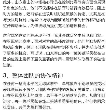
此外，山东泰山的中场核心球员在控制比赛节奏方面也展现
了出色的能力。他们不仅能够在防守时进行有效拦截，阻止
对方的进攻，还能够在进攻时组织起流畅的传递。尤其是在
与强队对抗时，这些中场球员能够通过精准的长传和巧妙的
短传调动全队，为锋线球员提供充足的进攻机会。
防守端的球员同样表现不俗，尤其是球队的中后卫和门将。
在亚冠的比赛中，面对对方的高强度进攻，他们的默契配合
和稳定发挥，保证了球队在关键时刻不失球，并为反击创造
了更多的机会。可以说，山东泰山的每一位关键球员都在自
己的位置上发挥了至关重要的作用，帮助球队取得了突破性
进展。
3、整体团队的协作精神
在任何一场高水平的足球比赛中，单纯依靠个别球员的突出
表现是远远不够的，团队协作精神的发挥至关重要。山东泰
山在亚冠赛场上的成功，离不开全队的默契合作。从防守到
进攻，每一位球员都在场上扮演着重要的角色，他们共同承
担责任，共同为胜利而努力。