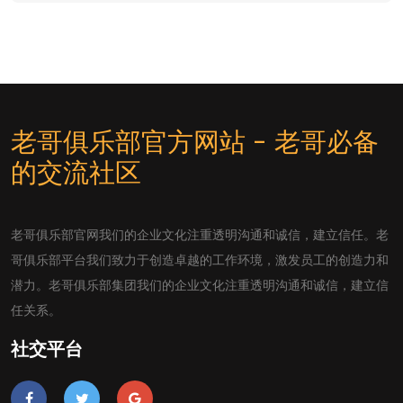
老哥俱乐部官方网站 - 老哥必备
的交流社区
老哥俱乐部官网我们的企业文化注重透明沟通和诚信，建立信任。老
哥俱乐部平台我们致力于创造卓越的工作环境，激发员工的创造力和
潜力。老哥俱乐部集团我们的企业文化注重透明沟通和诚信，建立信
任关系。
社交平台