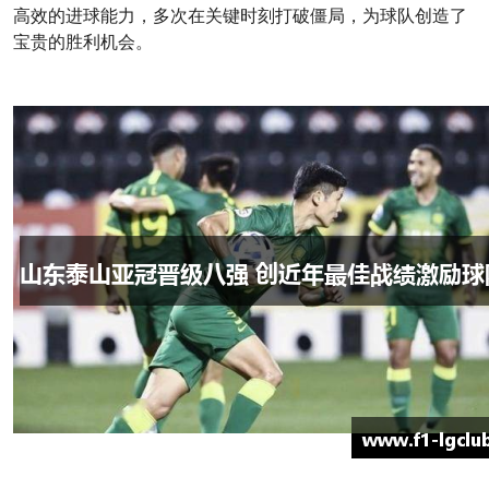
高效的进球能力，多次在关键时刻打破僵局，为球队创造了
宝贵的胜利机会。