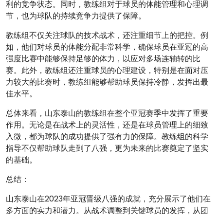
利的竞争状态。同时，教练组对于球员的体能管理和心理调
节，也为球队的持续竞争力提供了保障。
教练组不仅关注球队的技术战术，还注重细节上的把控。例
如，他们对球员的体能分配非常科学，确保球员在亚冠的高
强度比赛中能够保持足够的体力，以应对多场连轴转的比
赛。此外，教练组还注重球员的心理建设，特别是在面对压
力较大的比赛时，教练组能够帮助球员保持冷静，发挥出最
佳水平。
总体来看，山东泰山的教练组在整个亚冠赛季中发挥了重要
作用。无论是在战术上的灵活性，还是在球员管理上的细致
入微，都为球队的成功提供了强有力的保障。教练组的科学
指导不仅帮助球队走到了八强，更为未来的比赛奠定了坚实
的基础。
总结：
山东泰山在2023年亚冠晋级八强的成就，充分展示了他们在
多方面的实力和潜力。从战术调整到关键球员的发挥，从团