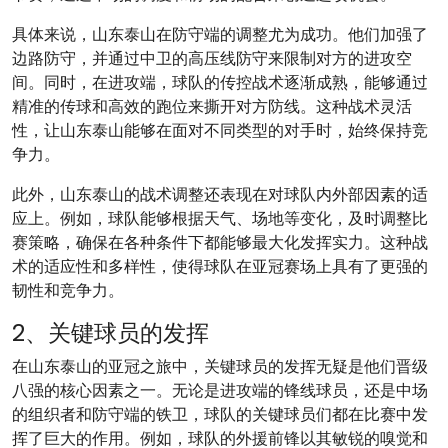
具体来说，山东泰山在防守端的调整尤为成功。他们加强了
边路防守，并通过中卫的高压线防守来限制对方的进攻空
间。同时，在进攻端，球队的传控战术逐渐成熟，能够通过
精准的传球和高效的跑位来撕开对方防线。这种战术灵活
性，让山东泰山能够在面对不同类型的对手时，始终保持竞
争力。
此外，山东泰山的战术调整还表现在对球队内外部因素的适
应上。例如，球队能够根据天气、场地等变化，及时调整比
赛策略，确保在各种条件下都能够最大化发挥实力。这种战
术的适应性和多样性，使得球队在亚冠赛场上具有了更强的
韧性和竞争力。
2、关键球员的发挥
在山东泰山的亚冠之旅中，关键球员的发挥无疑是他们晋级
八强的核心因素之一。无论是进攻端的锋线球员，还是中场
的组织者和防守端的铁卫，球队的关键球员们都在比赛中发
挥了巨大的作用。例如，球队的外援前锋以其敏锐的嗅觉和