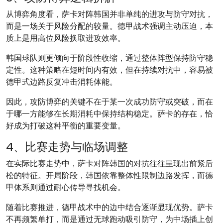
从博弈角度看，萨卡对阵韩国并非单纯的进攻与防守对抗，
而是一场关于风险分配的较量。德甲战术强调主动压迫，本
质上是用高位风险换取进攻效率。
韩国球队则更倾向于阶段性收缩，通过整体阵型保持防守稳
定性。这种策略在短时间内有效，但在持续对抗中，容易被
德甲式边路反复冲击消耗体能。
因此，攻防博弈的关键不在于某一次成功防守或突破，而在
于哪一方能够在长期消耗中保持结构稳定。萨卡的存在，恰
好成为打破这种平衡的重要变量。
4、比赛走势与临场调整
在实际比赛走势中，萨卡对阵韩国的对抗往往呈现出前紧后
松的特征。开局阶段，韩国依靠整体性限制边路发挥，而德
甲体系则通过耐心传导寻找机会。
随着比赛推进，德甲战术中的边中结合逐渐显现优势。萨卡
不再频繁单打，而是通过无球跑动吸引防守，为中场插上创