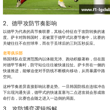
2、德甲攻防节奏影响
以德甲为代表的高节奏联赛，其核心特征在于攻防转换的速
度。萨卡对阵韩国时，若被置于德甲式比赛节奏中，比赛的
关键往往不在控球率，而在于丢球后的三到五秒反应。
老哥俱乐部
韩国球队在亚洲范围内以体能充沛、跑动积极著称，但在面
对德甲节奏时，防守站位往往被快速拉扯。萨卡所在一侧的
快速推进，能够迫使对手防线不断横向移动，从而暴露中路
空间。
这种节奏差异直接影响比赛走势。一旦韩国防线在连续冲击
下出现沟通失误，德甲式的快速直塞与二点进攻就会形成致
命打击，比赛也会随之进入一边倒的局面。
3、攻防博弈逻辑拆解