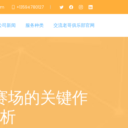
|
om
+13594780127
公司新闻
服务种类
交流老哥俱乐部官网
赛场的关键作
析