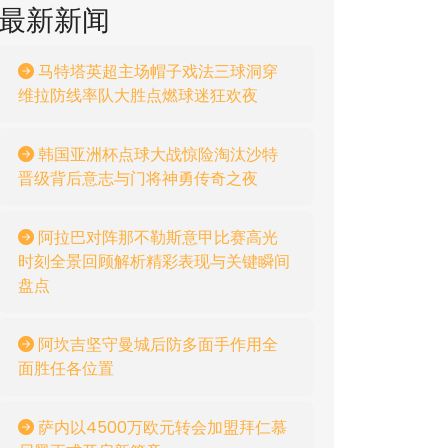
最新新闻
马特塔英超主场帽子戏法三球洞穿
维拉防线率队大胜点燃球迷狂欢夜
韩国亚洲杯点球大战惊险淘汰沙特
晋级背后意志与门将神勇传奇之夜
阿拉巴对阵那不勒斯意甲比赛高光
时刻全景回顾解析精彩表现与关键瞬间
盘点
阿坎吉坚守曼城后防多面手作用全
面胜任各位置
萨内以4500万欧元转会加盟拜仁慕