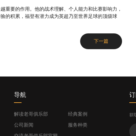
来越重要的作用。他的战术理解、个人能力和比赛影响力，
经验的积累，福登有潜力成为英超乃至世界足球的顶级球
下一篇
导航
订
解读老哥俱乐部
经典案例
获
公司新闻
服务种类
交流老哥俱乐部官网