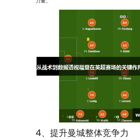
力量。
4、提升曼城整体竞争力