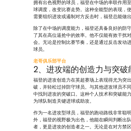
拥有出色视野的球员，福登在中场的串联作用
球调度，改变比赛走势。这种全能型的表现，
需要组织进攻或遏制对方反击时，福登总能做
除了在中场的调度能力，福登还具备良好的防
了其在高位逼抢中的效率。他不仅能有效干扰
会。无论是控制比赛节奏，还是通过反击发动
球员。
老哥俱乐部平台
2、进攻端的创造力与突破
福登的进攻创造力在英超赛场上表现得尤为突
破，并轻松过掉防守球员。与其他进攻球员不
中找到进攻的突破口。这种个人技术和突破能
为球队制造关键进球或助攻。
作为一名进攻型球员，福登的跑动路线非常聪
外，福登的视野极为出色，他能在瞬间判断出
者，更是进攻的创造者之一。无论是在对方禁