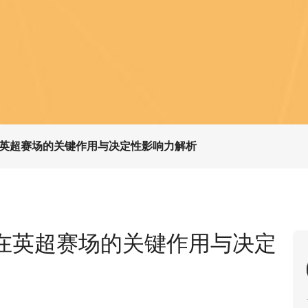
英超赛场的关键作用与决定性影响力解析
在英超赛场的关键作用与决定