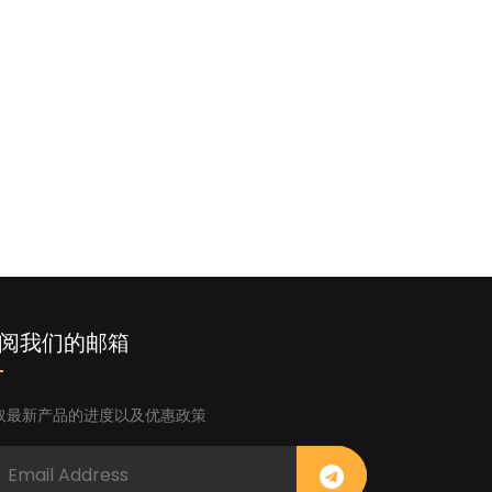
阅我们的邮箱
取最新产品的进度以及优惠政策