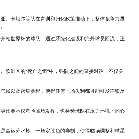
利亚、卡塔尔等队在青训和归化政策推动下，整体竞争力显
力。
少亮相世界杯的球队，通过系统化建设和海外球员回流，正
。欧洲区的“死亡之组”中，强队之间的直接对话，不仅关
热气候以及密集赛程，使得任何一场失利都可能引发连锁反
这类比赛不仅考验临场发挥，也检验球队在压力环境下的心
往是命运分水岭。一场定胜负的赛制，使得临场调整和球星