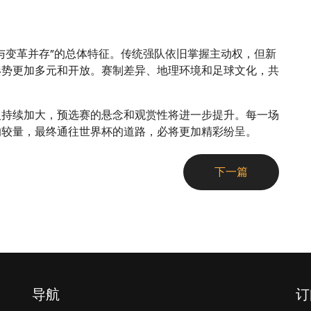
与变革并存”的总体特征。传统强队依旧掌握主动权，但新
形势更加多元和开放。赛制差异、地理环境和足球文化，共
入持续加大，预选赛的悬念和观赏性将进一步提升。每一场
的较量，最终通往世界杯的道路，必将更加精彩纷呈。
下一篇
导航
订