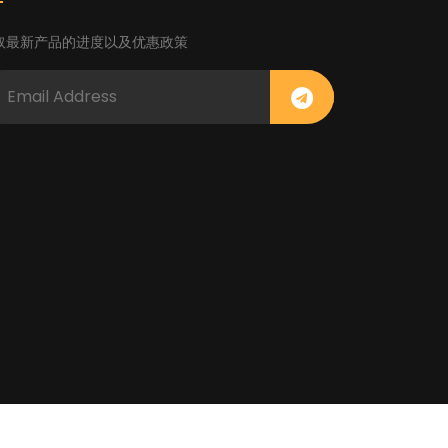
取最新产品的进度以及优惠政策
xml地图