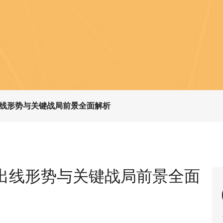
线形势与关键战局前景全面解析
出线形势与关键战局前景全面