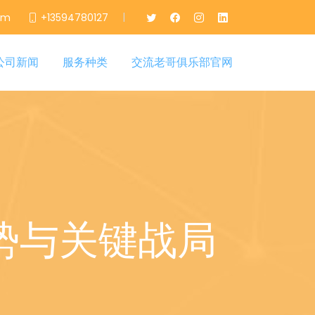
|
om
+13594780127
公司新闻
服务种类
交流老哥俱乐部官网
势与关键战局