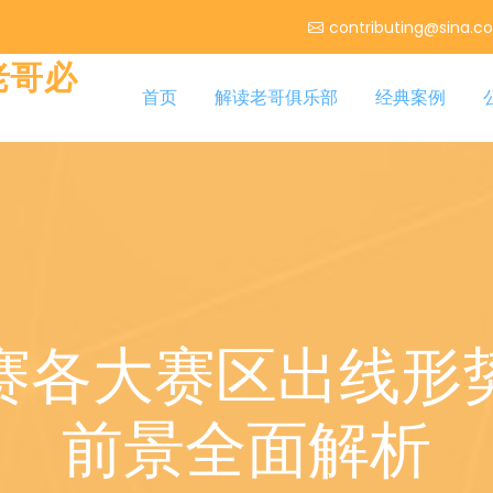
contributing@sina.c
老哥必
首页
解读老哥俱乐部
经典案例
赛各大赛区出线形
前景全面解析