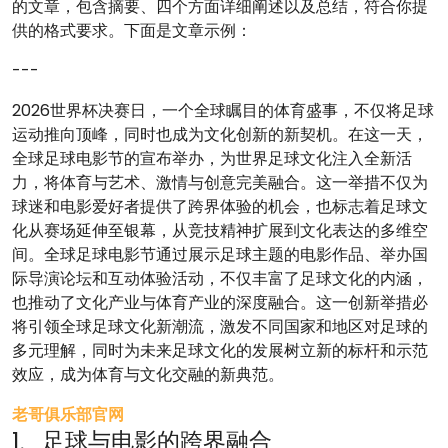
的文章，包含摘要、四个方面详细阐述以及总结，符合你提
供的格式要求。下面是文章示例：
---
2026世界杯决赛日，一个全球瞩目的体育盛事，不仅将足球
运动推向顶峰，同时也成为文化创新的新契机。在这一天，
全球足球电影节的宣布举办，为世界足球文化注入全新活
力，将体育与艺术、激情与创意完美融合。这一举措不仅为
球迷和电影爱好者提供了跨界体验的机会，也标志着足球文
化从赛场延伸至银幕，从竞技精神扩展到文化表达的多维空
间。全球足球电影节通过展示足球主题的电影作品、举办国
际导演论坛和互动体验活动，不仅丰富了足球文化的内涵，
也推动了文化产业与体育产业的深度融合。这一创新举措必
将引领全球足球文化新潮流，激发不同国家和地区对足球的
多元理解，同时为未来足球文化的发展树立新的标杆和示范
效应，成为体育与文化交融的新典范。
老哥俱乐部官网
1、足球与电影的跨界融合