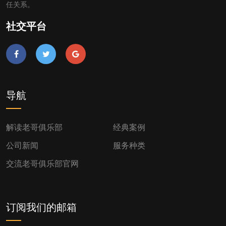
任关系。
社交平台
导航
解读老哥俱乐部
经典案例
公司新闻
服务种类
交流老哥俱乐部官网
订阅我们的邮箱