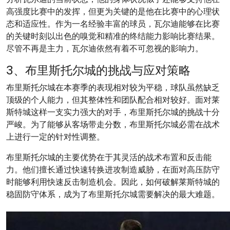
高强度比赛中的发挥，但更为关键的是他在比赛中的心理状
态和适应性。作为一名经验丰富的球员，瓦尔迪能够在比赛
的关键时刻以出色的嗅觉和精准的终结能力影响比赛结果。
尽管不再是主力，瓦尔迪依然有着不可忽视的影响力。
3、布里斯托尔城的挑战与应对策略
布里斯托尔城在本赛季的表现相对较为平稳，球队虽然缺乏
顶级的个人能力，但其整体性和团队配合相对较好。面对莱
斯特城这样一支实力强大的对手，布里斯托尔城的挑战十分
严峻。为了能够从客场带走分数，布里斯托尔城必需在战术
上进行一定的针对性调整。
布里斯托尔城的主要优势在于其灵活的战术布置和反击能
力。他们擅长通过快速转换进攻制造威胁，在面对高压防守
时能够利用快速反击制造机会。因此，如何破解莱斯特城的
稳固防守体系，成为了布里斯托尔城需要解决的最大难题。