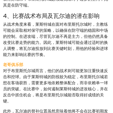
其是在防守端。
4、比赛战术布局及瓦尔迪的潜在影响
从战术角度来看，莱斯特城在面对布里斯托尔城时，主教练
可能会采取相对保守的策略，以确保在防守端的稳固和中场
的控制。在进攻端，尽管瓦尔迪不再是主力，但他仍然具备
改变比赛走势的能力。因此，莱斯特城可能会通过适时的换
人调整，将瓦尔迪投放到比赛关键时刻，用他的经验和进球
能力来影响比赛的节奏。
老哥俱乐部
对于布里斯托尔城而言，他们的战术则可能更加注重快速反
击和控球。由于莱斯特城的防线较为稳定，布里斯托尔城若
想在客场获胜，需要更多地依赖整体配合，而非依赖单一球
员的突破。在比赛中，如何遏制莱斯特城的进攻核心，并在
反击中抓住机会，将是布里斯托尔城能否取得好成绩的关
键。
此外，瓦尔迪的替补位置虽然意味着他将不会在比赛初期发