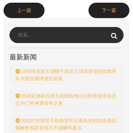
上一篇
下一篇
最新新闻
马特塔英超主场帽子戏法三球洞穿维拉防线率
队大胜点燃球迷狂欢夜
韩国亚洲杯点球大战惊险淘汰沙特晋级背后意
志与门将神勇传奇之夜
阿拉巴对阵那不勒斯意甲比赛高光时刻全景回
顾解析精彩表现与关键瞬间盘点