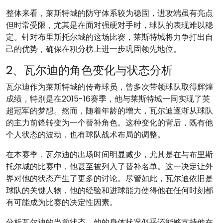
整体来看，莱斯特城的防守体系较为稳固，进攻端虽有亮点
但时常受限，尤其是在面对强硬对手时，球队的表现难以稳
定。针对布里斯托尔城的这场比赛，莱斯特城将力争打出自
己的优势，确保在积分榜上进一步巩固领先地位。
2、瓦尔迪的角色变化与状态分析
瓦尔迪作为莱斯特城的传奇球员，曾多次带领球队取得辉煌
成绩，特别是在2015-16赛季，他与莱斯特城一同实现了英
超冠军的梦想。然而，随着年龄的增大，瓦尔迪逐渐从球队
的主力前锋转变为一个替补角色。这种变化的背后，既有他
个人状态的波动，也有球队战术布局的调整。
在本赛季，瓦尔迪的出场时间明显减少，尤其是在与布里斯
托尔城的比赛中，他甚至被列入了替补名单。这一决定让外
界对他的状态产生了更多的讨论。尽管如此，瓦尔迪依旧是
球队的关键人物，他的经验和进球能力使得他在任何时刻都
有可能成为比赛的决定性因素。
分析瓦尔迪的当前状态，他的身体状况似乎还能够支持他在