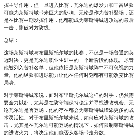
挥主导作用，但一旦进入比赛，瓦尔迪的爆发力和丰富经验
可能为莱斯特城带来巨大的影响。无论是作为替补登场，还
是在比赛中期发挥作用，他都能成为莱斯特城进攻端的最后
一击，撕破对方防线。
总结：
这场莱斯特城与布里斯托尔城的比赛，不仅是一场普通的英
冠对决，更是瓦尔迪职业生涯中的一个新阶段的体现。尽管
他被列入替补名单，但他依旧是莱斯特城阵中不可忽视的力
量。他的经验和进球能力让他在任何时刻都有可能改变比赛
局势。
对于莱斯特城来说，面对布里斯托尔城这样的对手，仍然需
要全力以赴，尤其是在防守端保持稳定并寻找进攻机会。无
论瓦尔迪是否登场，他的存在都会为莱斯特城增添更多的战
术灵活性。对于布里斯托尔城来说，如何应对莱斯特城的攻
击，尤其是在瓦尔迪可能登场的情况下，如何限制莱斯特城
的进攻火力，将决定他们能否从客场带走分数。