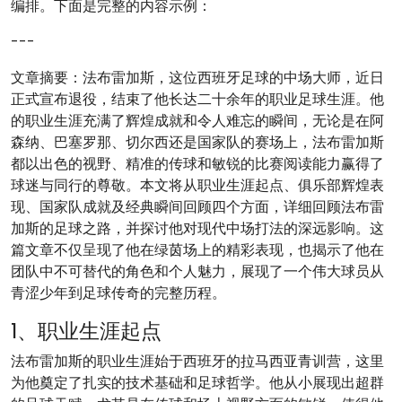
编排。下面是完整的内容示例：
---
文章摘要：法布雷加斯，这位西班牙足球的中场大师，近日
正式宣布退役，结束了他长达二十余年的职业足球生涯。他
的职业生涯充满了辉煌成就和令人难忘的瞬间，无论是在阿
森纳、巴塞罗那、切尔西还是国家队的赛场上，法布雷加斯
都以出色的视野、精准的传球和敏锐的比赛阅读能力赢得了
球迷与同行的尊敬。本文将从职业生涯起点、俱乐部辉煌表
现、国家队成就及经典瞬间回顾四个方面，详细回顾法布雷
加斯的足球之路，并探讨他对现代中场打法的深远影响。这
篇文章不仅呈现了他在绿茵场上的精彩表现，也揭示了他在
团队中不可替代的角色和个人魅力，展现了一个伟大球员从
青涩少年到足球传奇的完整历程。
1、职业生涯起点
法布雷加斯的职业生涯始于西班牙的拉马西亚青训营，这里
为他奠定了扎实的技术基础和足球哲学。他从小展现出超群